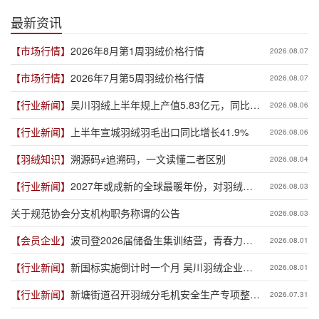
最新资讯
【市场行情】
2026年8月第1周羽绒价格行情
2026.08.07
【市场行情】
2026年7月第5周羽绒价格行情
2026.08.07
【行业新闻】
吴川羽绒上半年规上产值5.83亿元，同比增
2026.08.06
长19.3%
【行业新闻】
上半年宣城羽绒羽毛出口同比增长41.9%
2026.08.06
【羽绒知识】
溯源码≠追溯码，一文读懂二者区别
2026.08.04
【行业新闻】
2027年或成新的全球最暖年份，对羽绒产
2026.08.03
业有何影响？
关于规范协会分支机构职务称谓的公告
2026.08.03
【会员企业】
波司登2026届储备生集训结营，青春力量
2026.08.01
赋能品牌新程
【行业新闻】
新国标实施倒计时一个月 吴川羽绒企业集
2026.08.01
体“抢跑”新规
【行业新闻】
新塘街道召开羽绒分毛机安全生产专项整治
2026.07.31
推进会