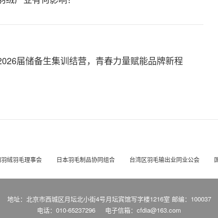
2026届储备生集训结营，青春力量赋能品牌新程
国羽绒羽毛理事会
日本羽毛制品协同组合
台湾区羽毛输出业同业公会
地址：北京市西城区月坛北小街4号月坛宾馆写字楼1216室 邮编：100037
电话：010-65237296
电子信箱：cfdia@163.com