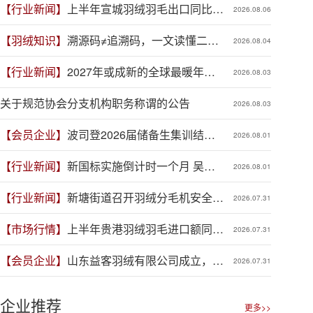
【行业新闻】
上半年宣城羽绒羽毛出口同比增
2026.08.06
长41.9%
【羽绒知识】
溯源码≠追溯码，一文读懂二者
2026.08.04
区别
【行业新闻】
2027年或成新的全球最暖年
2026.08.03
份，对羽绒产业有何影响？
关于规范协会分支机构职务称谓的公告
2026.08.03
【会员企业】
波司登2026届储备生集训结
2026.08.01
营，青春力量赋能品牌新程
【行业新闻】
新国标实施倒计时一个月 吴川
2026.08.01
羽绒企业集体“抢跑”新规
【行业新闻】
新塘街道召开羽绒分毛机安全生
2026.07.31
产专项整治推进会
【市场行情】
上半年贵港羽绒羽毛进口额同比
2026.07.31
增长88.1%
【会员企业】
山东益客羽绒有限公司成立，加
2026.07.31
码羽毛绒制品全产业链布局
企业推荐
更多>>