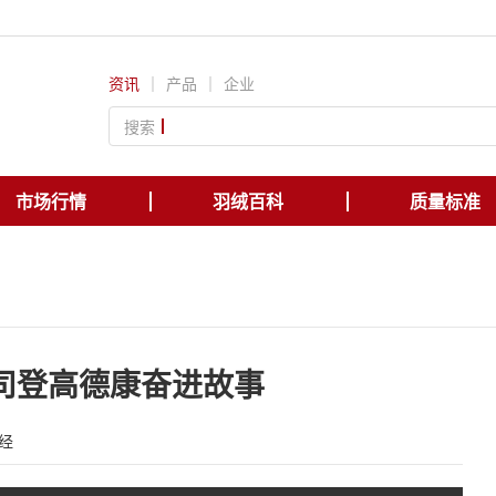
资讯
｜
产品
｜
企业
搜索
市场行情
羽绒百科
质量标准
司登高德康奋进故事
经