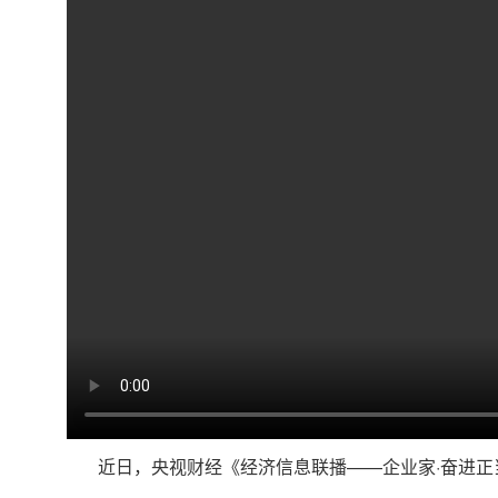
近日，央视财经《
经济信息联播——
企业家·奋进