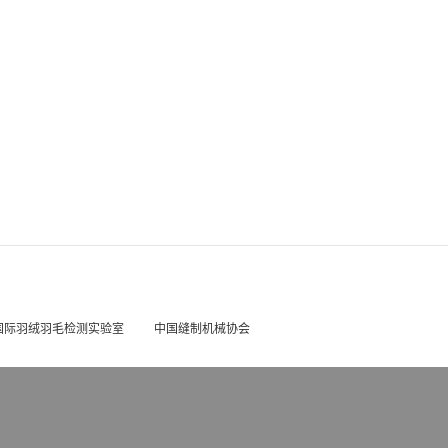
国际羽绒羽毛检测实验室
中国缝制机械协会