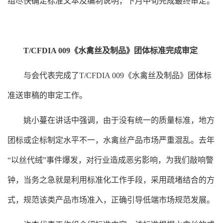
组尽快确定标准文本及编制说明，下月中旬完成最终
审定
。
T/CFDIA 009《水禽丝及制品》团体标准完成审
定
与会代表完成了
T/CFDIA 009《水禽丝及制品》团体标
准
送审稿的
审定
工作。
姚小蔓
在讲话中强调，由于没有统一的质量标准，地方
团标或企标制定水平不一，水禽丝产品市场严重混乱。去年
“以丝代绒”事件爆发，对行业造成恶劣影响，为我们敲响警
钟，当务之急就是利用标准化工作手段，采用疏堵结合的方
式，规范该类产品市场准入，正确引导低端市场规范发展。