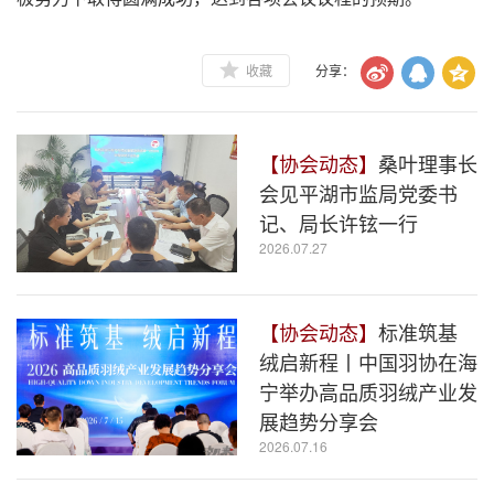
收藏
分享：
【协会动态】
桑叶理事长
会见平湖市监局党委书
记、局长许铉一行
2026.07.27
【协会动态】
标准筑基
绒启新程丨中国羽协在海
宁举办高品质羽绒产业发
展趋势分享会
2026.07.16