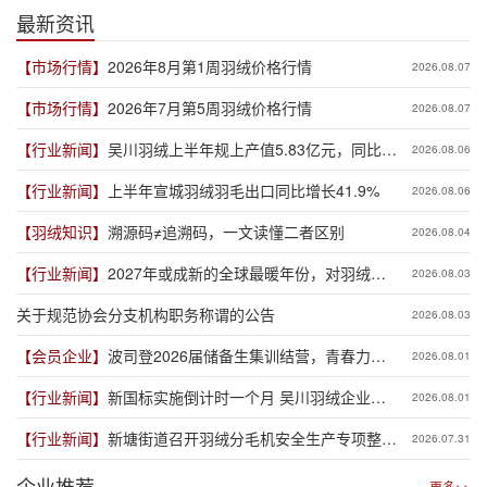
最新资讯
【市场行情】
2026年8月第1周羽绒价格行情
2026.08.07
【市场行情】
2026年7月第5周羽绒价格行情
2026.08.07
【行业新闻】
吴川羽绒上半年规上产值5.83亿元，同比增
2026.08.06
长19.3%
【行业新闻】
上半年宣城羽绒羽毛出口同比增长41.9%
2026.08.06
【羽绒知识】
溯源码≠追溯码，一文读懂二者区别
2026.08.04
【行业新闻】
2027年或成新的全球最暖年份，对羽绒产
2026.08.03
业有何影响？
关于规范协会分支机构职务称谓的公告
2026.08.03
【会员企业】
波司登2026届储备生集训结营，青春力量
2026.08.01
赋能品牌新程
【行业新闻】
新国标实施倒计时一个月 吴川羽绒企业集
2026.08.01
体“抢跑”新规
【行业新闻】
新塘街道召开羽绒分毛机安全生产专项整治
2026.07.31
推进会
企业推荐
更多>>