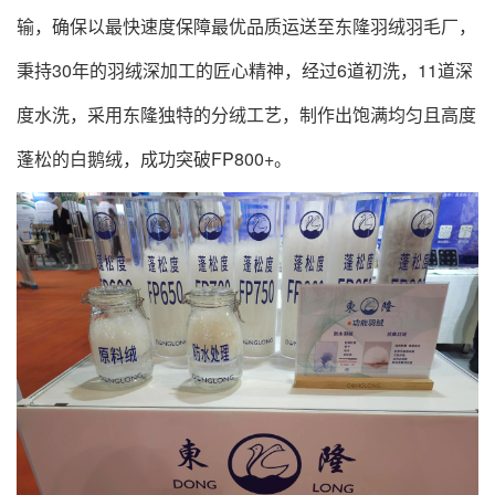
输，确保以最快速度保障最优品质运送至东隆羽绒羽毛厂，
秉持30年的羽绒深加工的匠心精神，经过6道初洗，11道深
度水洗，采用东隆独特的分绒工艺，制作出饱满均匀且高度
蓬松的白鹅绒，成功突破FP800+。