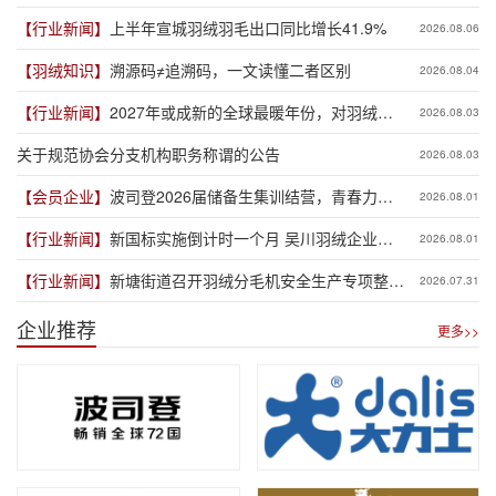
长19.3%
【行业新闻】
上半年宣城羽绒羽毛出口同比增长41.9%
2026.08.06
【羽绒知识】
溯源码≠追溯码，一文读懂二者区别
2026.08.04
【行业新闻】
2027年或成新的全球最暖年份，对羽绒产
2026.08.03
业有何影响？
关于规范协会分支机构职务称谓的公告
2026.08.03
【会员企业】
波司登2026届储备生集训结营，青春力量
2026.08.01
赋能品牌新程
【行业新闻】
新国标实施倒计时一个月 吴川羽绒企业集
2026.08.01
体“抢跑”新规
【行业新闻】
新塘街道召开羽绒分毛机安全生产专项整治
2026.07.31
推进会
企业推荐
更多>>