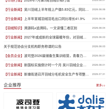
【市场行情】
2026年7月第5周羽绒价格行情
2026.08.07
【行业新闻】
吴川羽绒上半年规上产值5.83亿元，同比增
2026.08.06
长19.3%
【行业新闻】
上半年宣城羽绒羽毛出口同比增长41.9%
2026.08.06
【羽绒知识】
溯源码≠追溯码，一文读懂二者区别
2026.08.04
【行业新闻】
2027年或成新的全球最暖年份，对羽绒产
2026.08.03
业有何影响？
关于规范协会分支机构职务称谓的公告
2026.08.03
【会员企业】
波司登2026届储备生集训结营，青春力量
2026.08.01
赋能品牌新程
【行业新闻】
新国标实施倒计时一个月 吴川羽绒企业集
2026.08.01
体“抢跑”新规
【行业新闻】
新塘街道召开羽绒分毛机安全生产专项整治
2026.07.31
推进会
企业推荐
更多>>