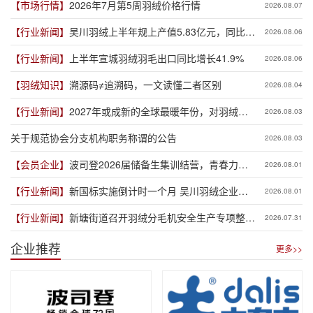
【市场行情】
2026年7月第5周羽绒价格行情
2026.08.07
【行业新闻】
吴川羽绒上半年规上产值5.83亿元，同比增
2026.08.06
长19.3%
【行业新闻】
上半年宣城羽绒羽毛出口同比增长41.9%
2026.08.06
【羽绒知识】
溯源码≠追溯码，一文读懂二者区别
2026.08.04
【行业新闻】
2027年或成新的全球最暖年份，对羽绒产
2026.08.03
业有何影响？
关于规范协会分支机构职务称谓的公告
2026.08.03
【会员企业】
波司登2026届储备生集训结营，青春力量
2026.08.01
赋能品牌新程
【行业新闻】
新国标实施倒计时一个月 吴川羽绒企业集
2026.08.01
体“抢跑”新规
【行业新闻】
新塘街道召开羽绒分毛机安全生产专项整治
2026.07.31
推进会
企业推荐
更多>>