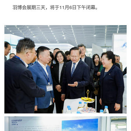
羽博会展期三天，将于11月6日下午闭幕。