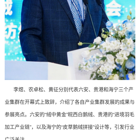
李煜、农卓松、黄征分别代表六安、贵港和海宁三个产
业集群在开幕式上致辞，介绍了各自产业集群发展的成果与
参展亮点。六安的“绒中黄金”皖西白鹅绒、贵港的“进境羽毛
加工产业链”，以及海宁的“皮草鹅绒拼接”设计等，引发行业
广泛关注。