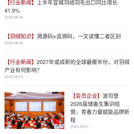
【行业新闻】
上半年宣城羽绒羽毛出口同比增长
41.9%
2026.08.06
【羽绒知识】
溯源码≠追溯码，一文读懂二者区别
2026.08.04
【行业新闻】
2027年或成新的全球最暖年份，对羽绒
产业有何影响？
2026.08.03
【会员企业】
波司登
2026届储备生集训结
营，青春力量赋能品牌新
程
2026.08.01