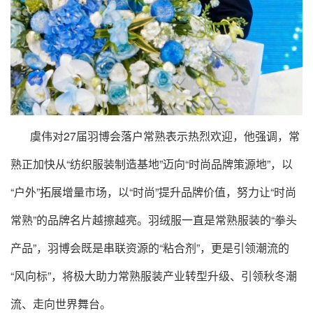
虞伟对27届羽博会落户常熟表示热烈欢迎，他强调，常
熟正加快从“纺织服装制造基地”迈向“时尚品牌策源地”，以
“户外”拓展增量市场，以“时尚”提升品牌价值，努力让“时尚
常熟”的品牌名片越擦越亮。羽绒服一直是常熟服装的“拳头
产品”，羽博会既是串联资源的“粘合剂”，更是引领潮流的
“风向标”，将极大助力常熟服装产业转型升级、引领秋冬潮
流、走向世界舞台。