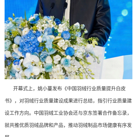
开幕式上，姚小蔓发布《中国羽绒行业质量提升白皮
书》，对羽绒行业质量建设成果进行总结，指引行业质量建
设工作方向。中国羽绒工业协会还与京东签署合作备忘录，
就共推优质羽绒品牌和产品，推动羽绒制品市场健康有序发