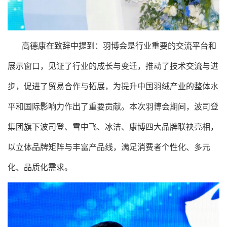
高德康在致辞中提到：羽博会是行业重要的交流平台和
展示窗口，见证了行业的成长与变迁，推动了技术交流与进
步，促进了贸易合作与拓展，为提升中国羽绒产业的整体水
平和国际影响力作出了重要贡献。本次羽博会期间，波司登
集团旗下波司登、雪中飞、冰洁、康博四大品牌联袂亮相，
以立体品牌矩阵与丰富产品线，满足消费者个性化、多元
化、品质化需求。