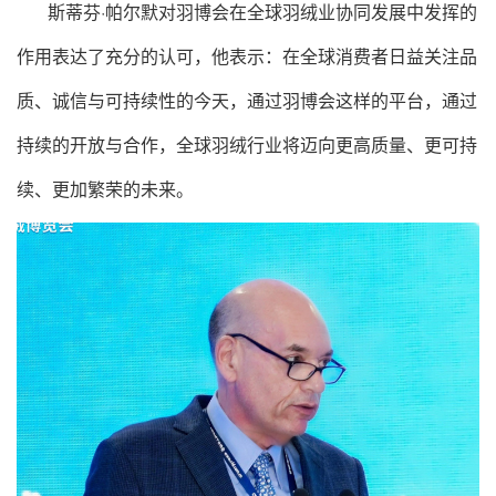
斯蒂芬·帕尔默对羽博会在全球羽绒业协同发展中发挥的
作用表达了充分的认可，他表示：在全球消费者日益关注品
质、诚信与可持续性的今天，通过羽博会这样的平台，通过
持续的开放与合作，全球羽绒行业将迈向更高质量、更可持
续、更加繁荣的未来。