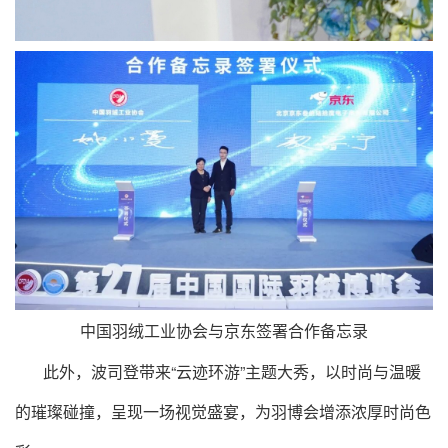
中国羽绒工业协会与京东签署合作备忘录
此外，波司登带来“云迹环游”主题大秀，以时尚与温暖
的璀璨碰撞，呈现一场视觉盛宴，为羽博会增添浓厚时尚色