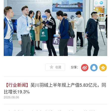
收藏
分享：
【行业新闻】
吴川羽绒上半年规上产值5.83亿元，同
比增长19.3%
2026.08.06