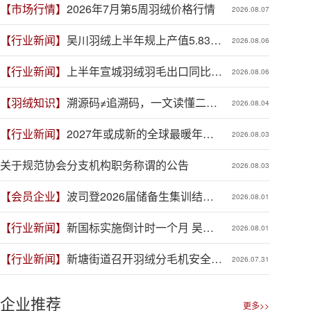
【市场行情】
2026年7月第5周羽绒价格行情
2026.08.07
【行业新闻】
吴川羽绒上半年规上产值5.83亿
2026.08.06
元，同比增长19.3%
【行业新闻】
上半年宣城羽绒羽毛出口同比增
2026.08.06
长41.9%
【羽绒知识】
溯源码≠追溯码，一文读懂二者
2026.08.04
区别
【行业新闻】
2027年或成新的全球最暖年
2026.08.03
份，对羽绒产业有何影响？
关于规范协会分支机构职务称谓的公告
2026.08.03
【会员企业】
波司登2026届储备生集训结
2026.08.01
营，青春力量赋能品牌新程
【行业新闻】
新国标实施倒计时一个月 吴川
2026.08.01
羽绒企业集体“抢跑”新规
【行业新闻】
新塘街道召开羽绒分毛机安全生
2026.07.31
产专项整治推进会
企业推荐
更多>>