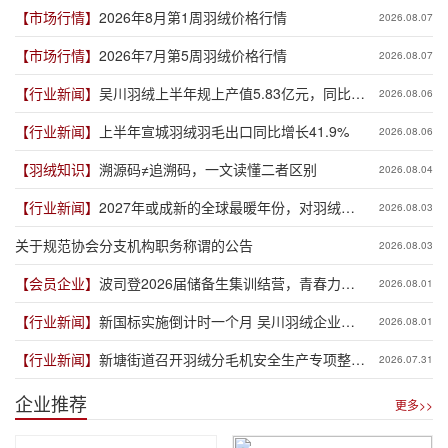
【市场行情】
2026年8月第1周羽绒价格行情
2026.08.07
【市场行情】
2026年7月第5周羽绒价格行情
2026.08.07
【行业新闻】
吴川羽绒上半年规上产值5.83亿元，同比增
2026.08.06
长19.3%
【行业新闻】
上半年宣城羽绒羽毛出口同比增长41.9%
2026.08.06
【羽绒知识】
溯源码≠追溯码，一文读懂二者区别
2026.08.04
【行业新闻】
2027年或成新的全球最暖年份，对羽绒产
2026.08.03
业有何影响？
关于规范协会分支机构职务称谓的公告
2026.08.03
【会员企业】
波司登2026届储备生集训结营，青春力量
2026.08.01
赋能品牌新程
【行业新闻】
新国标实施倒计时一个月 吴川羽绒企业集
2026.08.01
体“抢跑”新规
【行业新闻】
新塘街道召开羽绒分毛机安全生产专项整治
2026.07.31
推进会
企业推荐
更多>>