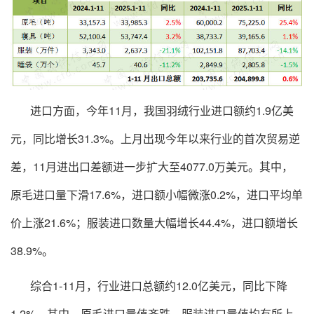
进口方面，今年
1
1
月，我国羽绒行业进口额约
1.9
亿美
元，同比增长
31.3
%
。上月出现今年以来行业的首次贸易逆
差，
11
月进出口
差额进一步扩大至
4077.0
万美元。其中，
原毛进口量下滑
17.6
%
，进口额
小幅微涨
0.2
%
，进口平均单
价上涨
21.6%
；服装进口数量大幅增长
44.4
%
，进口额
增长
38.9
%
。
综合
1-1
1
月，行业进口总额约
12.0
亿美元，同比下降
1.2
%
。其中，原毛进口量值齐跌，服装进口量值均有所上