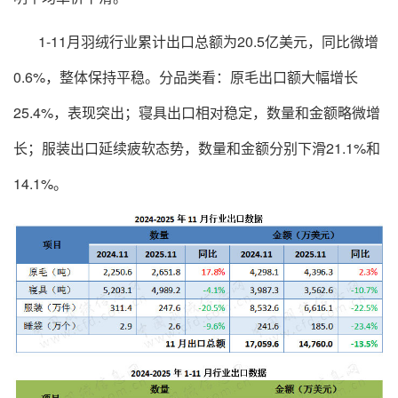
1-11
月羽绒行业累计出口总额为
20.5
亿
美元，同比微增
0.6%
，整体保持平稳。
分
品类看：原毛出口额大幅增长
25.4%
，表现突出；寝具出口
相对稳定，数量和金额略微增
长；服装出口延续疲软态势，数量和金额分别下滑
21.1%
和
14.1%
。