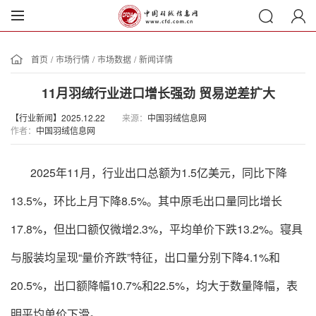
首页
/
市场行情
/
市场数据
/
新闻详情
11月羽绒行业进口增长强劲 贸易逆差扩大
【行业新闻】2025.12.22
来源：
中国羽绒信息网
作者：
中国羽绒信息网
2025
年
11
月，行业出口总额为
1
.5
亿
美元，同比下降
13.5%，环比上月下降
8.5%
。其中
原毛出口量同比增长
17.8%
，但出口额仅微增
2.3%
，平均单价
下跌
13.2%
。寝具
与服装均呈现“量价齐跌”特征，
出口量分别下降
4.1%
和
20.5%
，出口额降幅
10.7%
和
22.5%
，
均大于数量降幅，表
明
平均
单价下滑
。