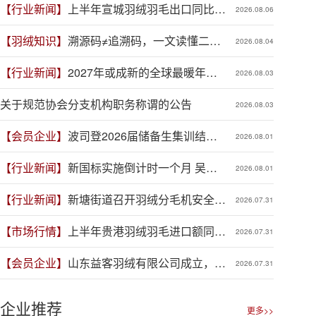
【行业新闻】
上半年宣城羽绒羽毛出口同比增
2026.08.06
长41.9%
【羽绒知识】
溯源码≠追溯码，一文读懂二者
2026.08.04
区别
【行业新闻】
2027年或成新的全球最暖年
2026.08.03
份，对羽绒产业有何影响？
关于规范协会分支机构职务称谓的公告
2026.08.03
【会员企业】
波司登2026届储备生集训结
2026.08.01
营，青春力量赋能品牌新程
【行业新闻】
新国标实施倒计时一个月 吴川
2026.08.01
羽绒企业集体“抢跑”新规
【行业新闻】
新塘街道召开羽绒分毛机安全生
2026.07.31
产专项整治推进会
【市场行情】
上半年贵港羽绒羽毛进口额同比
2026.07.31
增长88.1%
【会员企业】
山东益客羽绒有限公司成立，加
2026.07.31
码羽毛绒制品全产业链布局
企业推荐
更多>>