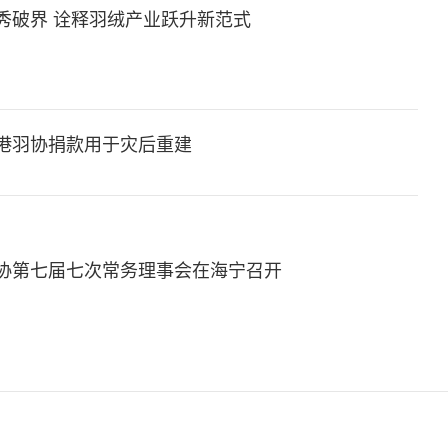
秀破界 诠释羽绒产业跃升新范式
贵港羽协捐款用于灾后重建
协第七届七次常务理事会在海宁召开