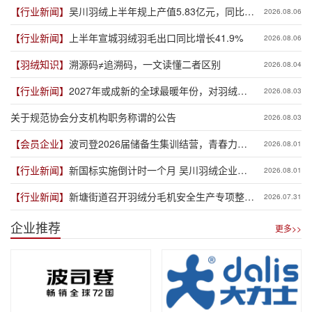
【行业新闻】
吴川羽绒上半年规上产值5.83亿元，同比增
2026.08.06
长19.3%
【行业新闻】
上半年宣城羽绒羽毛出口同比增长41.9%
2026.08.06
【羽绒知识】
溯源码≠追溯码，一文读懂二者区别
2026.08.04
【行业新闻】
2027年或成新的全球最暖年份，对羽绒产
2026.08.03
业有何影响？
关于规范协会分支机构职务称谓的公告
2026.08.03
【会员企业】
波司登2026届储备生集训结营，青春力量
2026.08.01
赋能品牌新程
【行业新闻】
新国标实施倒计时一个月 吴川羽绒企业集
2026.08.01
体“抢跑”新规
【行业新闻】
新塘街道召开羽绒分毛机安全生产专项整治
2026.07.31
推进会
企业推荐
更多>>