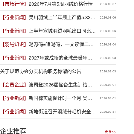
【市场行情】
2026年7月第5周羽绒价格行情
2026.08.07
【行业新闻】
吴川羽绒上半年规上产值5.83亿
2026.08.06
元，同比增长19.3%
【行业新闻】
上半年宣城羽绒羽毛出口同比增
2026.08.06
长41.9%
【羽绒知识】
溯源码≠追溯码，一文读懂二者
2026.08.04
区别
【行业新闻】
2027年或成新的全球最暖年
2026.08.03
份，对羽绒产业有何影响？
关于规范协会分支机构职务称谓的公告
2026.08.03
【会员企业】
波司登2026届储备生集训结
2026.08.01
营，青春力量赋能品牌新程
【行业新闻】
新国标实施倒计时一个月 吴川
2026.08.01
羽绒企业集体“抢跑”新规
【行业新闻】
新塘街道召开羽绒分毛机安全生
2026.07.31
产专项整治推进会
企业推荐
更多>>