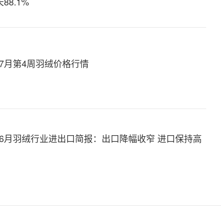
8.1%
年7月第4周羽绒价格行情
6年6月羽绒行业进出口简报：出口降幅收窄 进口保持高