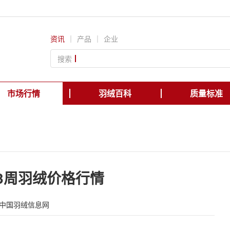
资讯
｜
产品
｜
企业
搜索
市场行情
羽绒百科
质量标准
第3周羽绒价格行情
中国羽绒信息网