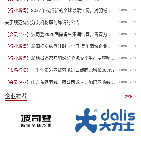
【行业新闻】
2027年或成新的全球最暖年份，对羽绒产
2026.08.03
业有何影响？
关于规范协会分支机构职务称谓的公告
2026.08.03
【会员企业】
波司登2026届储备生集训结营，青春力量
2026.08.01
赋能品牌新程
【行业新闻】
新国标实施倒计时一个月 吴川羽绒企业集
2026.08.01
体“抢跑”新规
【行业新闻】
新塘街道召开羽绒分毛机安全生产专项整治
2026.07.31
推进会
【市场行情】
上半年贵港羽绒羽毛进口额同比增长88.1%
2026.07.31
【会员企业】
山东益客羽绒有限公司成立，加码羽毛绒制
2026.07.31
品全产业链布局
企业推荐
更多>>