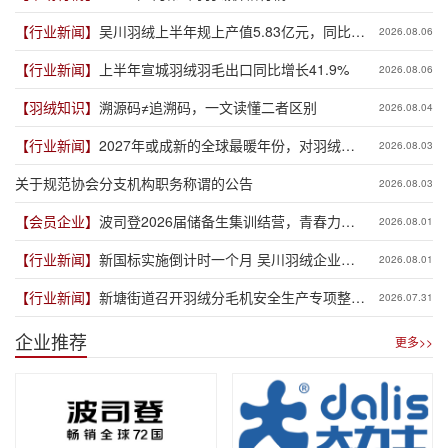
【行业新闻】
吴川羽绒上半年规上产值5.83亿元，同比增
2026.08.06
长19.3%
【行业新闻】
上半年宣城羽绒羽毛出口同比增长41.9%
2026.08.06
【羽绒知识】
溯源码≠追溯码，一文读懂二者区别
2026.08.04
【行业新闻】
2027年或成新的全球最暖年份，对羽绒产
2026.08.03
业有何影响？
关于规范协会分支机构职务称谓的公告
2026.08.03
【会员企业】
波司登2026届储备生集训结营，青春力量
2026.08.01
赋能品牌新程
【行业新闻】
新国标实施倒计时一个月 吴川羽绒企业集
2026.08.01
体“抢跑”新规
【行业新闻】
新塘街道召开羽绒分毛机安全生产专项整治
2026.07.31
推进会
企业推荐
更多>>