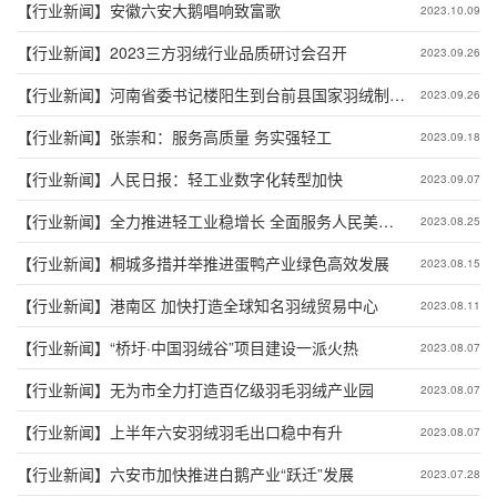
【行业新闻】
安徽六安大鹅唱响致富歌
2023.10.09
【行业新闻】
2023三方羽绒行业品质研讨会召开
2023.09.26
【行业新闻】
河南省委书记楼阳生到台前县国家羽绒制品
2023.09.26
质量检验检测中心开展调研
【行业新闻】
张崇和：服务高质量 务实强轻工
2023.09.18
【行业新闻】
人民日报：轻工业数字化转型加快
2023.09.07
【行业新闻】
全力推进轻工业稳增长 全面服务人民美好
2023.08.25
生活
【行业新闻】
桐城多措并举推进蛋鸭产业绿色高效发展
2023.08.15
【行业新闻】
港南区 加快打造全球知名羽绒贸易中心
2023.08.11
【行业新闻】
“桥圩·中国羽绒谷”项目建设一派火热
2023.08.07
【行业新闻】
无为市全力打造百亿级羽毛羽绒产业园
2023.08.07
【行业新闻】
上半年六安羽绒羽毛出口稳中有升
2023.08.07
【行业新闻】
六安市加快推进白鹅产业“跃迁”发展
2023.07.28