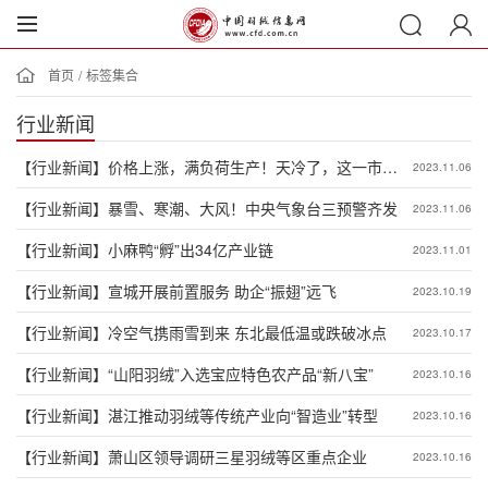
首页
/
标签集合
行业新闻
【行业新闻】
价格上涨，满负荷生产！天冷了，这一市场
2023.11.06
太“热”了！
【行业新闻】
暴雪、寒潮、大风！中央气象台三预警齐发
2023.11.06
【行业新闻】
小麻鸭“孵”出34亿产业链
2023.11.01
【行业新闻】
宣城开展前置服务 助企“振翅”远飞
2023.10.19
【行业新闻】
冷空气携雨雪到来 东北最低温或跌破冰点
2023.10.17
【行业新闻】
“山阳羽绒”入选宝应特色农产品“新八宝”
2023.10.16
【行业新闻】
湛江推动羽绒等传统产业向“智造业”转型
2023.10.16
【行业新闻】
萧山区领导调研三星羽绒等区重点企业
2023.10.16