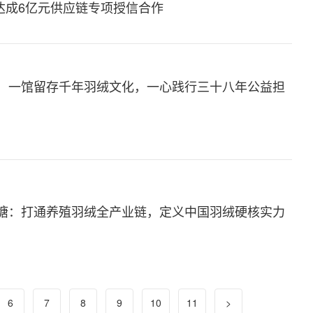
达成6亿元供应链专项授信合作
：一馆留存千年羽绒文化，一心践行三十八年公益担
塘：打通养殖羽绒全产业链，定义中国羽绒硬核实力
6
7
8
9
10
11
>