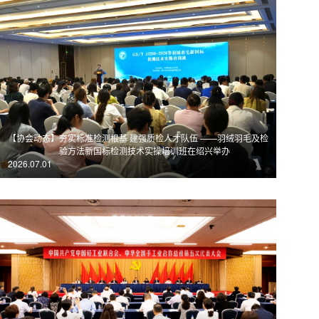
【协会动态】
夯实标准检测根基 建强质检人才队伍 ——羽绒羽毛及检
验方法新国标检测技术实操培训班在绍兴举办
2026.07.01