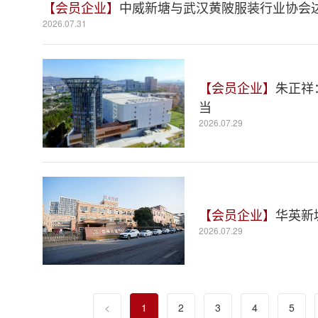
【会员企业】
中威新塘与武汉黄陂服装行业协会
2026.07.31
【会员企业】
朱正祥
当
2026.07.29
【会员企业】
华英新
2026.07.29
<
1
2
3
4
5