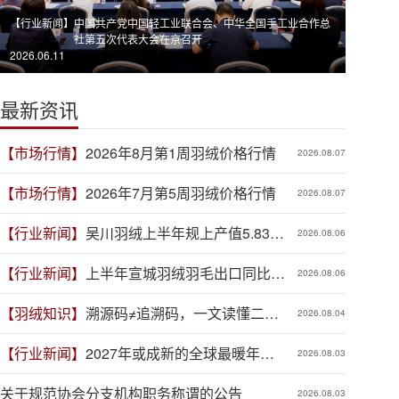
【行业新闻】
中国共产党中国轻工业联合会、中华全国手工业合作总
社第五次代表大会在京召开
2026.06.11
最新资讯
【市场行情】
2026年8月第1周羽绒价格行情
2026.08.07
【市场行情】
2026年7月第5周羽绒价格行情
2026.08.07
【行业新闻】
吴川羽绒上半年规上产值5.83亿
2026.08.06
元，同比增长19.3%
【行业新闻】
上半年宣城羽绒羽毛出口同比增
2026.08.06
长41.9%
【羽绒知识】
溯源码≠追溯码，一文读懂二者
2026.08.04
区别
【行业新闻】
2027年或成新的全球最暖年
2026.08.03
份，对羽绒产业有何影响？
关于规范协会分支机构职务称谓的公告
2026.08.03