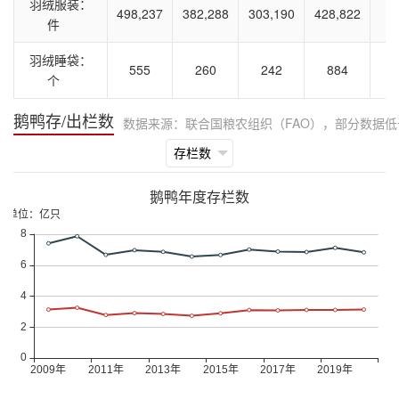
羽绒服装：
498,237
382,288
303,190
428,822
件
羽绒睡袋：
555
260
242
884
个
鹅鸭存/出栏数
数据来源：联合国粮农组织（FAO），部分数据
鹅鸭年度存栏数