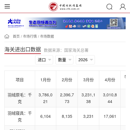
首页
/
市场行情
/
市场数据
海关进出口数据
数据来源：国家海关总署
5
项目
1月份
2月份
3月份
4月份
份
羽绒原毛：千
3,786,0
2,396,7
3,231,1
3,010,8
克
21
73
38
44
羽绒寝具：千
6,104
8,135
3,231
17,061
克