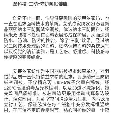
黑科技“三防”守护睡眠健康
创新不止一面，倡导健康睡眠的艾莱依家纺，也
一直在追求面料技术的革新。艾莱依家纺2021春夏新
品丽莎纳米三防鹅绒空调被，优选纳米三防面料，经
纳米双疏技术处理在面料表层形成保护层，从而达到
防水、防油、防污的性能，除了“三防”效果，经过纳
米三防技术处理后的面料，依然保持面料的柔糯透气
以及视觉的清新淡雅，是工艺感、舒适感、科技感与
便捷感的完美结合。
艾莱依家纺作为中国羽绒被标准起草单位，对羽
绒的品质一直保持精益求精的追求。丽莎纳米三防鹅
绒空调被，不仅精选芮卡95%绒子含量白鹅绒，经
120°C高温消毒及光敏检测，以及33道水洗净化，媲
美欧洲品质标准。被芯四边更采用律动式耳朵边设
计，活泼时尚，为卧室空间增添活力生机。内置2cm
立衬工艺，保证鹅绒在每个绒格中充分发挥恒温效
果，在气温不定的春夏时节，贴心呵护你的每一个夜