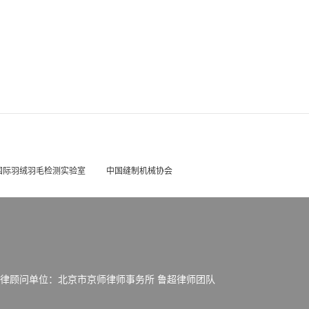
国际羽绒羽毛检测实验室
中国缝制机械协会
律顾问单位：北京市京师律师事务所 鲁超律师团队