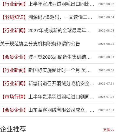
【行业新闻】
上半年宣城羽绒羽毛出口同比增
2026.08.06
长41.9%
【羽绒知识】
溯源码≠追溯码，一文读懂二者
2026.08.04
区别
【行业新闻】
2027年或成新的全球最暖年
2026.08.03
份，对羽绒产业有何影响？
关于规范协会分支机构职务称谓的公告
2026.08.03
【会员企业】
波司登2026届储备生集训结
2026.08.01
营，青春力量赋能品牌新程
【行业新闻】
新国标实施倒计时一个月 吴川
2026.08.01
羽绒企业集体“抢跑”新规
【行业新闻】
新塘街道召开羽绒分毛机安全生
2026.07.31
产专项整治推进会
【市场行情】
上半年贵港羽绒羽毛进口额同比
2026.07.31
增长88.1%
【会员企业】
山东益客羽绒有限公司成立，加
2026.07.31
码羽毛绒制品全产业链布局
企业推荐
更多>>