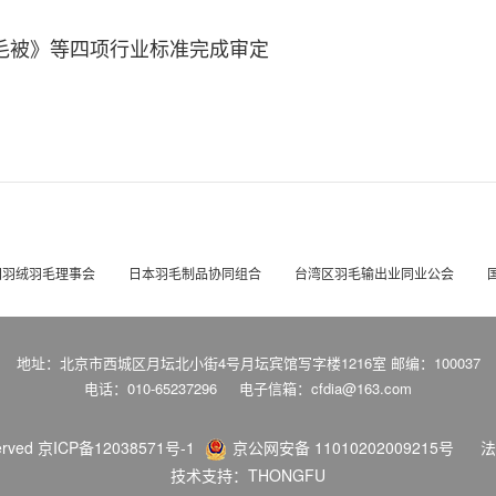
绒羽毛被》等四项行业标准完成审定
国羽绒羽毛理事会
日本羽毛制品协同组合
台湾区羽毛输出业同业公会
地址：北京市西城区月坛北小街4号月坛宾馆写字楼1216室 邮编：100037
电话：010-65237296
电子信箱：cfdia@163.com
erved
京ICP备12038571号-1
京公网安备 11010202009215号
法
技术支持：THONGFU