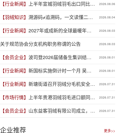
【行业新闻】
上半年宣城羽绒羽毛出口同比增
2026.08.06
长41.9%
【羽绒知识】
溯源码≠追溯码，一文读懂二者
2026.08.04
区别
【行业新闻】
2027年或成新的全球最暖年
2026.08.03
份，对羽绒产业有何影响？
关于规范协会分支机构职务称谓的公告
2026.08.03
【会员企业】
波司登2026届储备生集训结
2026.08.01
营，青春力量赋能品牌新程
【行业新闻】
新国标实施倒计时一个月 吴川
2026.08.01
羽绒企业集体“抢跑”新规
【行业新闻】
新塘街道召开羽绒分毛机安全生
2026.07.31
产专项整治推进会
【市场行情】
上半年贵港羽绒羽毛进口额同比
2026.07.31
增长88.1%
【会员企业】
山东益客羽绒有限公司成立，加
2026.07.31
码羽毛绒制品全产业链布局
企业推荐
更多>>