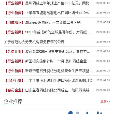
【行业新闻】
吴川羽绒上半年规上产值5.83亿元，同比增
2026.08.06
长19.3%
【行业新闻】
上半年宣城羽绒羽毛出口同比增长41.9%
2026.08.06
【羽绒知识】
溯源码≠追溯码，一文读懂二者区别
2026.08.04
【行业新闻】
2027年或成新的全球最暖年份，对羽绒产
2026.08.03
业有何影响？
关于规范协会分支机构职务称谓的公告
2026.08.03
【会员企业】
波司登2026届储备生集训结营，青春力量
2026.08.01
赋能品牌新程
【行业新闻】
新国标实施倒计时一个月 吴川羽绒企业集
2026.08.01
体“抢跑”新规
【行业新闻】
新塘街道召开羽绒分毛机安全生产专项整治
2026.07.31
推进会
【市场行情】
上半年贵港羽绒羽毛进口额同比增长88.1%
2026.07.31
【会员企业】
山东益客羽绒有限公司成立，加码羽毛绒制
2026.07.31
品全产业链布局
企业推荐
更多>>