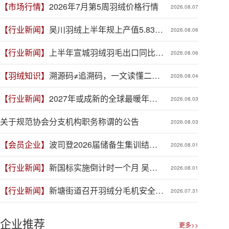
【市场行情】
2026年7月第5周羽绒价格行情
2026.08.07
【行业新闻】
吴川羽绒上半年规上产值5.83亿
2026.08.06
元，同比增长19.3%
【行业新闻】
上半年宣城羽绒羽毛出口同比增
2026.08.06
长41.9%
【羽绒知识】
溯源码≠追溯码，一文读懂二者
2026.08.04
区别
【行业新闻】
2027年或成新的全球最暖年
2026.08.03
份，对羽绒产业有何影响？
关于规范协会分支机构职务称谓的公告
2026.08.03
【会员企业】
波司登2026届储备生集训结
2026.08.01
营，青春力量赋能品牌新程
【行业新闻】
新国标实施倒计时一个月 吴川
2026.08.01
羽绒企业集体“抢跑”新规
【行业新闻】
新塘街道召开羽绒分毛机安全生
2026.07.31
产专项整治推进会
企业推荐
更多>>