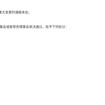
重大变更时通报本会；
事会或
者
常务理事会表决通过，给予下列处分：