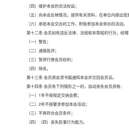
（四）维护本会的合法权益；
（五）向本会反映情况，提供有关资料，在单位内部出现
（六）承担本会交办的工作，积极参加本会举办的活动。
第十二条
会员如有违反法律、法规和本章程的行为，经理
（一）警告；
（二）通报批评；
（三）暂停行使会员权利；
（四）除名。
第十三条
会员退会须书面通知本会并交回会员证。
第十四条
会员有下列情形之一的，自动丧失会员资格：
（一）1年不按规定交纳会费；
（二）2年不按要求参加本会活动；
（三）不再符合会员条件；
（四）（四）丧失民事行为能力。