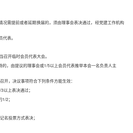
殊情况需提前或者延期换届的，须由理事会表决通过，经党建工作机构
员代表。
应当召开临时会员代表大会。
持的，由提议的理事会或
1
/5以上会员代表推举本会一名负责人主
能召开，决议事项符合下列条件方能生效：
2/3以上表决通过；
的
1/2；
无记名投票方式表决；