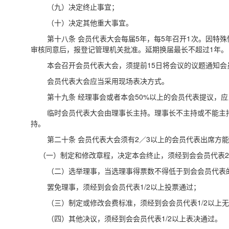
（九）决定终止事宜；
（十）决定其他重大事宜。
第十八条
会员代表大会每届
5年，每5
年召开
1次。因特
审核同意后，报登记管理机关批准。延期换届最长不超过
1年。
本会召开会员代表大会，须提前15日将会议的议题通知会
会员代表大会应当采用现场表决方式。
第十九条
经理事会或者本会
50%以上的会员代表提议，
临时会员代表大会由理事长主持。理事长不主持或不能主
持。
第二十条
会员代表大会须有
2／3以上的会员代表出席方
（一）制定和修改章程，决定本会终止，须经到会会员代表
（二）
选举理事，当选理事得票数不得低于到会会员代表
罢免理事，须经到会会员代表
1/2以上投票通过；
（三）制定或修改会费标准，须经到会会员代表1/2以上
（四）其他决议，须经到会会员代表
1/2以上表决通过。