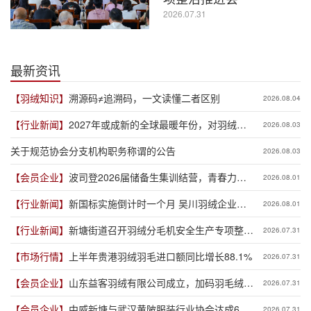
2026.07.31
最新资讯
【羽绒知识】
溯源码≠追溯码，一文读懂二者区别
2026.08.04
【行业新闻】
2027年或成新的全球最暖年份，对羽绒产
2026.08.03
业有何影响？
关于规范协会分支机构职务称谓的公告
2026.08.03
【会员企业】
波司登2026届储备生集训结营，青春力量
2026.08.01
赋能品牌新程
【行业新闻】
新国标实施倒计时一个月 吴川羽绒企业集
2026.08.01
体“抢跑”新规
【行业新闻】
新塘街道召开羽绒分毛机安全生产专项整治
2026.07.31
推进会
【市场行情】
上半年贵港羽绒羽毛进口额同比增长88.1%
2026.07.31
【会员企业】
山东益客羽绒有限公司成立，加码羽毛绒制
2026.07.31
品全产业链布局
【会员企业】
中威新塘与武汉黄陂服装行业协会达成6亿
2026.07.31