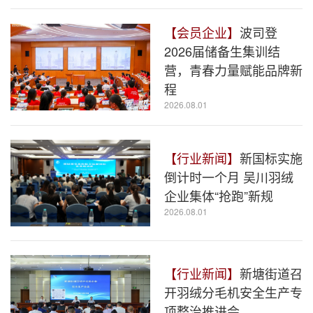
【会员企业】
波司登
2026届储备生集训结
营，青春力量赋能品牌新
程
2026.08.01
【行业新闻】
新国标实施
倒计时一个月 吴川羽绒
企业集体“抢跑”新规
2026.08.01
【行业新闻】
新塘街道召
开羽绒分毛机安全生产专
项整治推进会