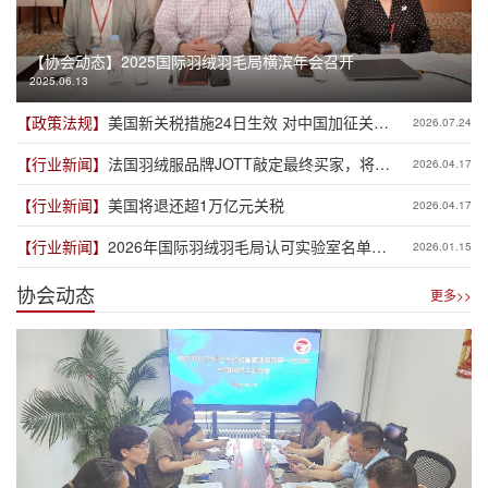
【协会动态】
2025国际羽绒羽毛局横滨年会召开
2025.06.13
【政策法规】
美国新关税措施24日生效 对中国加征关税
2026.07.24
税率12.5%
【行业新闻】
法国羽绒服品牌JOTT敲定最终买家，将保
2026.04.17
留70％法国员工
【行业新闻】
美国将退还超1万亿元关税
2026.04.17
【行业新闻】
2026年国际羽绒羽毛局认可实验室名单公
2026.01.15
布
协会动态
更多>>