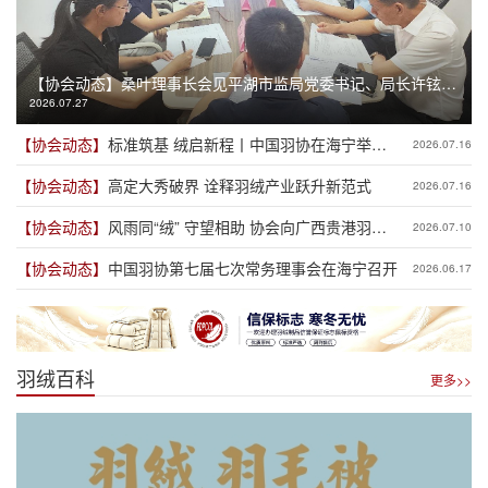
【协会动态】
桑叶理事长会见平湖市监局党委书记、局长许铉一
2026.07.27
行
【协会动态】
标准筑基 绒启新程丨中国羽协在海宁举办
2026.07.16
高品质羽绒产业发展趋势分享会
【协会动态】
高定大秀破界 诠释羽绒产业跃升新范式
2026.07.16
【协会动态】
风雨同“绒” 守望相助 协会向广西贵港羽协
2026.07.10
捐款用于灾后重建
【协会动态】
中国羽协第七届七次常务理事会在海宁召开
2026.06.17
羽绒百科
更多>>