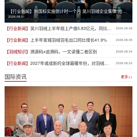
【行业新闻】
新国标实施倒计时一个月 吴川羽绒企业集体“抢跑”
2026.08.01
新规
【行业新闻】
吴川羽绒上半年规上产值5.83亿元，同比增
2026.08.06
长19.3%
【行业新闻】
上半年宣城羽绒羽毛出口同比增长41.9%
2026.08.06
【羽绒知识】
溯源码≠追溯码，一文读懂二者区别
2026.08.04
【行业新闻】
2027年或成新的全球最暖年份，对羽绒产
2026.08.03
业有何影响？
国际资讯
更多>>