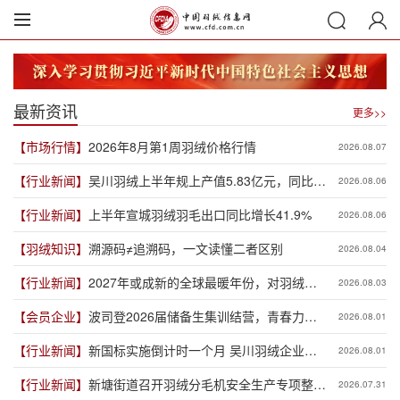
最新资讯
更多>>
【市场行情】
2026年8月第1周羽绒价格行情
2026.08.07
【行业新闻】
吴川羽绒上半年规上产值5.83亿元，同比增
2026.08.06
长19.3%
【行业新闻】
上半年宣城羽绒羽毛出口同比增长41.9%
2026.08.06
【羽绒知识】
溯源码≠追溯码，一文读懂二者区别
2026.08.04
【行业新闻】
2027年或成新的全球最暖年份，对羽绒产
2026.08.03
业有何影响？
【会员企业】
波司登2026届储备生集训结营，青春力量
2026.08.01
赋能品牌新程
【行业新闻】
新国标实施倒计时一个月 吴川羽绒企业集
2026.08.01
体“抢跑”新规
【行业新闻】
新塘街道召开羽绒分毛机安全生产专项整治
2026.07.31