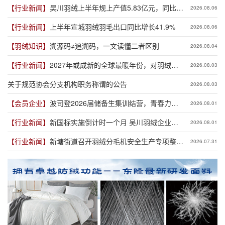
【行业新闻】
吴川羽绒上半年规上产值5.83亿元，同比增
2026.08.06
长19.3%
【行业新闻】
上半年宣城羽绒羽毛出口同比增长41.9%
2026.08.06
【羽绒知识】
溯源码≠追溯码，一文读懂二者区别
2026.08.04
【行业新闻】
2027年或成新的全球最暖年份，对羽绒产
2026.08.03
业有何影响？
关于规范协会分支机构职务称谓的公告
2026.08.03
【会员企业】
波司登2026届储备生集训结营，青春力量
2026.08.01
赋能品牌新程
【行业新闻】
新国标实施倒计时一个月 吴川羽绒企业集
2026.08.01
体“抢跑”新规
【行业新闻】
新塘街道召开羽绒分毛机安全生产专项整治
2026.07.31
推进会