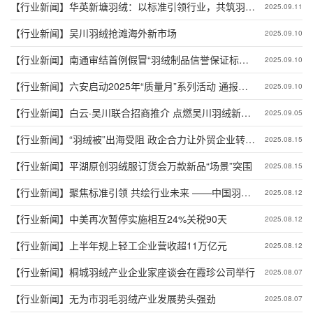
【行业新闻】
华英新塘羽绒：以标准引领行业，共筑羽绒
2025.09.11
速干新标杆
【行业新闻】
吴川羽绒抢滩海外新市场
2025.09.10
【行业新闻】
南通审结首例假冒“羽绒制品信誉保证标志”
2025.09.10
证明商标案
【行业新闻】
六安启动2025年“质量月”系列活动 通报羽
2025.09.10
绒羽毛产品质量安全状况
【行业新闻】
白云·吴川联合招商推介 点燃吴川羽绒新引
2025.09.05
擎
【行业新闻】
“羽绒被”出海受阻 政企合力让外贸企业转危
2025.08.15
为机
【行业新闻】
平湖原创羽绒服订货会万款新品“场景”突围
2025.08.15
【行业新闻】
聚焦标准引领 共绘行业未来 ——中国羽协
2025.08.12
标委会第二届四次工作会议在安徽宣城顺利
【行业新闻】
中美再次暂停实施相互24%关税90天
2025.08.12
召开
【行业新闻】
上半年规上轻工企业营收超11万亿元
2025.08.12
【行业新闻】
桐城羽绒产业企业家座谈会在霞珍公司举行
2025.08.07
【行业新闻】
无为市羽毛羽绒产业发展势头强劲
2025.08.07