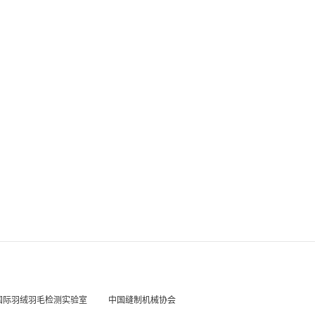
国际羽绒羽毛检测实验室
中国缝制机械协会